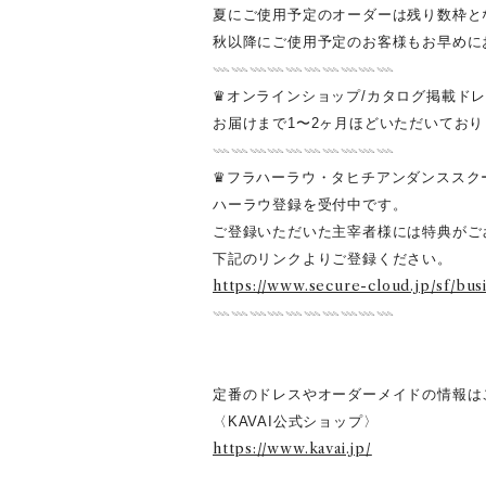
夏にご使用予定のオーダーは残り数枠と
秋以降にご使用予定のお客様もお早めに
𓇠𓇠𓇠𓇠𓇠𓇠𓇠𓇠𓇠𓇠
♛オンラインショップ/カタログ掲載ド
お届けまで1〜2ヶ月ほどいただいており
𓇠𓇠𓇠𓇠𓇠𓇠𓇠𓇠𓇠𓇠
♛フラハーラウ・タヒチアンダンススク
ハーラウ登録を受付中です。
ご登録いただいた主宰者様には特典がご
下記のリンクよりご登録ください。
https://www.secure-cloud.jp/sf/bu
𓇠𓇠𓇠𓇠𓇠𓇠𓇠𓇠𓇠𓇠
定番のドレスやオーダーメイドの情報は
〈KAVAI公式ショップ〉
https://www.kavai.jp/