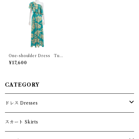
One-shoulder Dress Tur
quoise x Light beige
¥17,600
CATEGORY
ドレス Dresses
ロングドレス Long dress
スカート Skirts