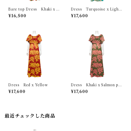
Bare top Dress Khaki x S
Dress Turquoise x Light
almon pink
beige
¥16,500
¥17,600
Dress Red x Yellow
Dress Khaki x Salmon pin
k
¥17,600
¥17,600
最近チェックした商品