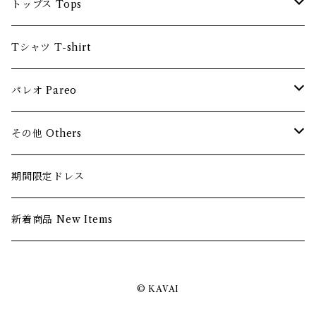
ロングスリーブ Long sleeve
ショートドレス Short dress
トップス Tops
ショートスリーブ Short sleeve
ブラ Bra
Tシャツ T-shirt
ノースリーブ Sleeveless
シャツ Shirts
パレオ Pareo
ストレッチ素材 Stretchy
無地パレオ Plain pareo
その他 Others
AIMATA Tahiti
ヘアアクセサリー Hair Accessories
期間限定ドレス
バッグ Bag
新着商品 New Items
© KAVAI