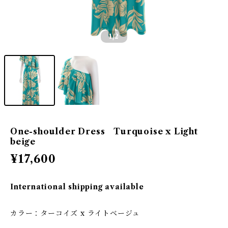
1
/2
One-shoulder Dress Turquoise x Light
beige
¥17,600
International shipping available
カラー：ターコイズ x ライトベージュ